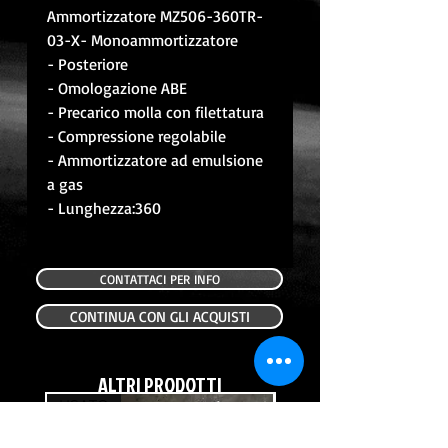
Ammortizzatore MZ506-360TR-
03-X- Monoammortizzatore
- Posteriore
- Omologazione ABE
- Precarico molla con filettatura
- Compressione regolabile
- Ammortizzatore ad emulsione
a gas
- Lunghezza:360
CONTATTACI PER INFO
CONTINUA CON GLI ACQUISTI
ALTRI PRODOTTI
USATO
USATO