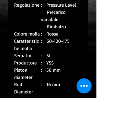
Regolazione
: Pressure Level
Precarico
variabile
Rimbalzo
Colore molla
: Rossa
Caratteristic
: 60-120-175
he molla
Serbatoi
: Si
Produttore
: YSS
Piston
: 50 mm
diameter
Rod
: 16 mm
Diameter
CONTATTACI PER INFO
CONTINUA CON GLI ACQUISTI