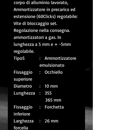
corpo di alluminio lavorato,
Ammortizzatore in precarico ed
estensione (60Clicks) regolabile:
Vite di bloccaggio set.
Regolazione nella consegna.
ammortizzatori a gas. In
lunghezza a 5 mm e + -5mm
regolabile.
Tipo5
: Ammortizzatore
emulsionato
Fissaggio
: Occhiello
superiore
Diametro
: 10 mm
Lunghezza
: 355
365 mm
Fissaggio
: Forchetta
inferiore
Larghezza
: 26 mm
forcella