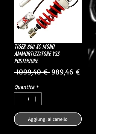
TIGER 800 XC MONO
AMMORTIZZATORE YSS
POSTERIORE
Prezzo
Prezzo
 1099,40 € 
989,46 €
regolare
scontato
Quantità
*
Aggiungi al carrello