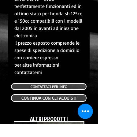
perfettamente funzionanti ed in
ottimo stato per honda sh 125cc
e 150cc compatibili con i modelli
dal 2005 in avanti ad iniezione
elettronica
il prezzo esposto comprende le
spese di spedizione a domicilio
con corriere espresso
per altre informazioni
contattatemi
CONTATTACI PER INFO
CONTINUA CON GLI ACQUISTI
ALTRI PRODOTTI
USATO
USATO