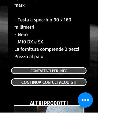
mark
- Testa a specchio 90 x 160
millimetri
- Nero
- M10 DX e SX
La fornitura comprende 2 pezzi
Prezzo al paio
CONTATTACI PER INFO
CONTINUA CON GLI ACQUISTI
ALTRI PRODOTTI
USATO
USATO