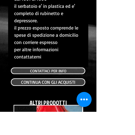
il serbatoio e' in plastica ed e'
completo di rubinetto e
depressore.
il prezzo esposto comprende le
spese di spedizione a domicilio
con corriere espresso
per altre informazioni
contattatemi
CONTATTACI PER INFO
CONTINUA CON GLI ACQUISTI
ALTRI PRODOTTI
USATO
USATO