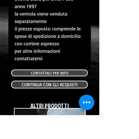
anno 1997
la ventola viene venduta
separatamente
il prezzo esposto comprende le
spese di spedizione a domicilio
con corriere espresso
per altre informazioni
contattatemi
CONTATTACI PER INFO
CONTINUA CON GLI ACQUISTI
ALTRI PRODOTTI
USATO
USATO