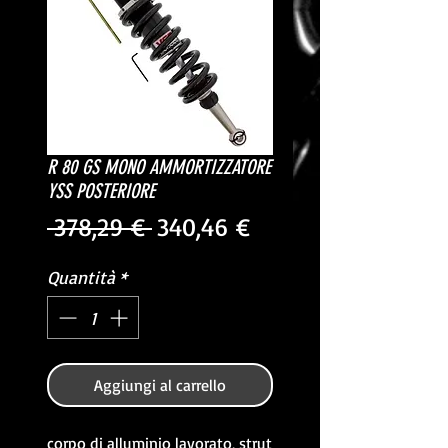
R 80 GS MONO AMMORTIZZATORE
YSS POSTERIORE
Prezzo
Prezzo
 378,29 € 
340,46 €
regolare
scontato
Quantità
*
Aggiungi al carrello
corpo di alluminio lavorato, strut