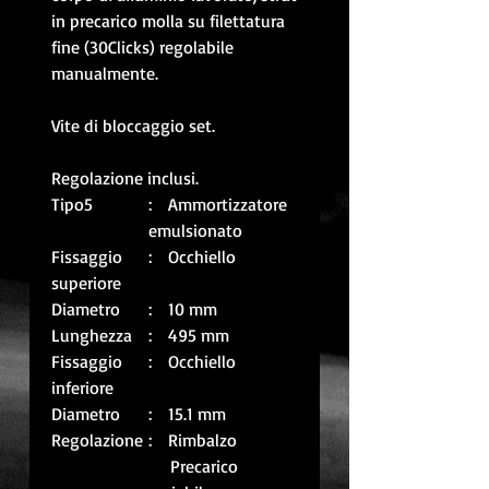
in precarico molla su filettatura
fine (30Clicks) regolabile
manualmente.
Vite di bloccaggio set.
Regolazione inclusi.
Tipo5
: Ammortizzatore
emulsionato
Fissaggio
: Occhiello
superiore
Diametro
: 10 mm
Lunghezza
: 495 mm
Fissaggio
: Occhiello
inferiore
Diametro
: 15.1 mm
Regolazione
: Rimbalzo
Precarico