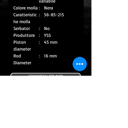
variabile
Colore molla
: Nera
Caratteristic
: 56-85-215
he molla
Serbatoi
: No
Produttore
: YSS
Piston
: 45 mm
diameter
Rod
: 16 mm
Diameter
CONTATTACI PER INFO
CONTINUA CON GLI ACQUISTI
ALTRI PRODOTTI
USATO
USATO