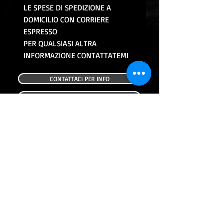
LE SPESE DI SPEDIZIONE A
DOMICILIO CON CORRIERE
ESPRESSO
PER QUALSIASI ALTRA
INFORMAZIONE CONTATTATEMI
CONTATTACI PER INFO
CONTINUA CON GLI ACQUISTI
ALTRI PRODOTTI
USATO
USATO
FANALE POSTERIORE USATO HONDA
FRECCIA POSTERIORE DX