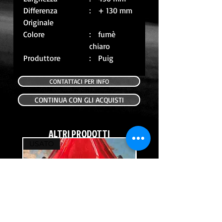
Differenza
: + 130 mm
Originale
Colore
: fumè
chiaro
Produttore
: Puig
CONTATTACI PER INFO
CONTINUA CON GLI ACQUISTI
ALTRI PRODOTTI
USATO
USATO
FANALE POSTERIORE USATO HONDA
FRECCIA POSTERIORE DX