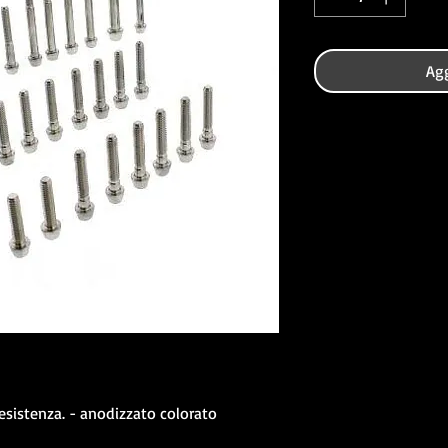
Agg
esistenza. - anodizzato colorato