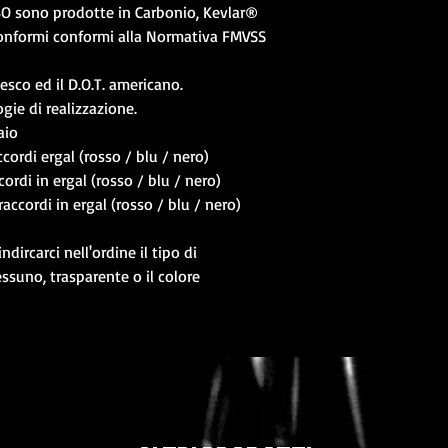
BO sono prodotte in Carbonio, Kevlar®
conformi conformi alla Normativa FMVSS
esco ed il D.O.T. americano.
ogie di realizzazione.
aio
ccordi ergal (rosso / blu / nero)
ordi in ergal (rosso / blu / nero)
accordi in ergal (rosso / blu / nero)
indircarci nell'ordine il tipo di
ssuno, trasparente o il colore