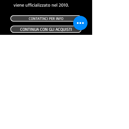
viene ufficializzato nel 2010.
CONTATTACI PER INFO
CONTINUA CON GLI ACQUISTI
ALTRI PRODOTTI
USATO
USATO
FANALE POSTERIORE USATO HONDA
FRECCIA POSTERIORE DX
NC700X 12-14
Prezzo
69,00 €