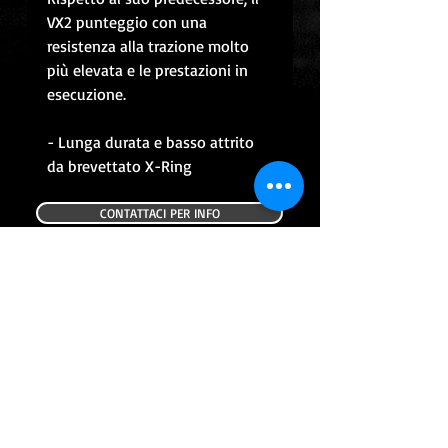
VX2 punteggio con una
resistenza alla trazione molto
più elevata e le prestazioni in
esecuzione.
- Lunga durata e basso attrito
da brevettato X-Ring
CONTATTACI PER INFO
CONTINUA CON GLI ACQUISTI
ALTRI PRODOTTI
USATO
USATO