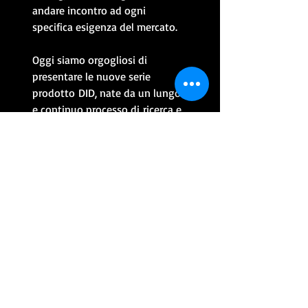
andare incontro ad ogni
specifica esigenza del mercato.
Oggi siamo orgogliosi di
presentare le nuove serie
prodotto DID, nate da un lungo
e continuo processo di ricerca e
sviluppo tecnologico: massima
Qualità offerta dal miglior
produttore al mondo di catene
originali.
CONTATTACI PER INFO
CONTINUA CON GLI ACQUISTI
ALTRI PRODOTTI
USATO
USATO