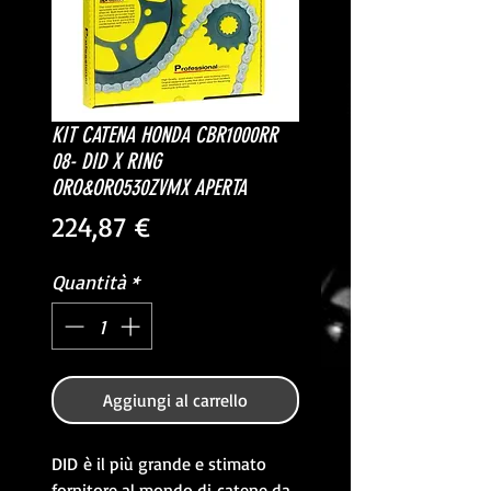
KIT CATENA HONDA CBR1000RR
08- DID X RING
ORO&ORO530ZVMX APERTA
Prezzo
224,87 €
Quantità
*
Aggiungi al carrello
DID è il più grande e stimato
fornitore al mondo di catene da