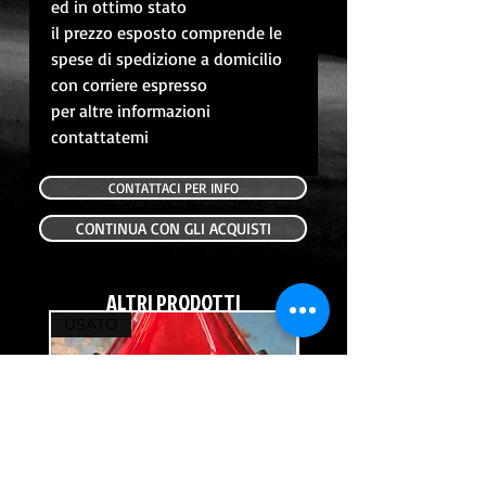
ed in ottimo stato
il prezzo esposto comprende le
spese di spedizione a domicilio
con corriere espresso
per altre informazioni
contattatemi
CONTATTACI PER INFO
CONTINUA CON GLI ACQUISTI
ALTRI PRODOTTI
USATO
USATO
FANALE POSTERIORE USATO HONDA
FRECCIA POSTERIORE DX