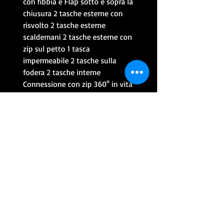
con fibbia e Flap sotto e sopra la
chiusura 2 tasche esterne con
risvolto 2 tasche esterne
scaldemani 2 tasche esterne con
zip sul petto 1 tasca
impermeabile 2 tasche sulla
fodera 2 tasche interne
Connessione con zip 360° in vita
- Protezioni di gomiti e spalle
certificate CE secondo la norma
EN 1621-1 + Tasca nella schiena
per un para-schiena certificato
CE - Elementi riflettenti
CONTATTACI PER INFO
CONTINUA CON GLI ACQUISTI
ALTRI PRODOTTI