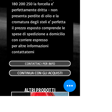
180 200 250 la forcella e'
perfettamente dritta - non
presenta perdite di olio e la
cromatura degli steli e' perfetta
il prezzo esposto comprende le
spese di spedizione a domicilio
con corriere espresso
per altre informazioni
contattatemi
CONTATTACI PER INFO
CONTINUA CON GLI ACQUISTI
ALTRI PRODOTTI
USATO
USATO