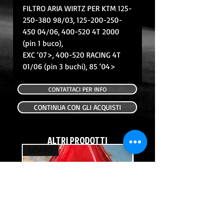
FILTRO ARIA WIRTZ PER KTM 125-
250-380 98/03, 125-200-250-
450 04/06, 400-520 4T 2000
(pin 1 buco),
EXC ‘07>, 400-520 RACING 4T
01/06 (pin 3 buchi), 85 ‘04>
CONTATTACI PER INFO
CONTINUA CON GLI ACQUISTI
ALTRI PRODOTTI
USATO
USATO