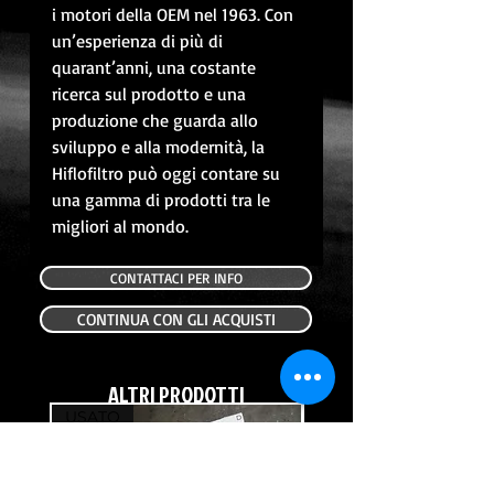
i motori della OEM nel 1963. Con
un’esperienza di più di
quarant’anni, una costante
ricerca sul prodotto e una
produzione che guarda allo
sviluppo e alla modernità, la
Hiflofiltro può oggi contare su
una gamma di prodotti tra le
migliori al mondo.
CONTATTACI PER INFO
CONTINUA CON GLI ACQUISTI
ALTRI PRODOTTI
USATO
USATO