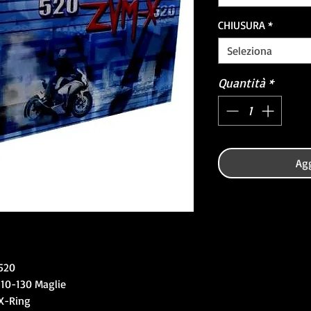
CHIUSURA
*
Seleziona
Quantità
*
Agg
520
110-130 Maglie
X-Ring