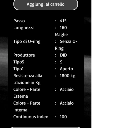
Aggiungi al carrello
Passo
: 415
Lunghezza
: 160
Maglie
Tipo di O-ring
: Senza O-
Ring
Produttore
: DID
Tipo5
: S
Tipo1
: Aperto
Resistenza alla
: 1800 kg
trazione in Kg
Colore - Parte
: Acciaio
Esterna
Colore - Parte
: Acciaio
Interna
Continuous index
: 100