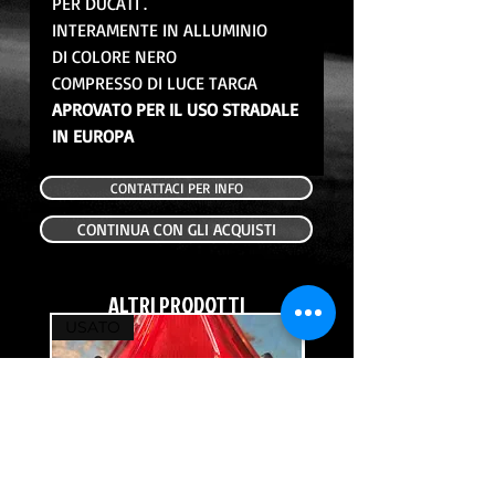
PER DUCATI .
INTERAMENTE IN ALLUMINIO
DI COLORE NERO
COMPRESSO DI LUCE TARGA
APROVATO PER IL USO STRADALE
IN EUROPA
CONTATTACI PER INFO
CONTINUA CON GLI ACQUISTI
ALTRI PRODOTTI
USATO
USATO
FANALE POSTERIORE USATO HONDA
FRECCIA POSTERIORE DX