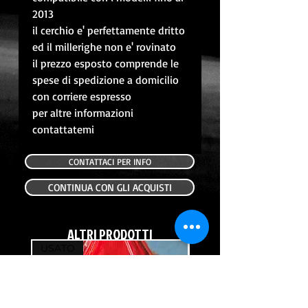
2013
il cerchio e' perfettamente dritto
ed il millerighe non e' rovinato
il prezzo esposto comprende le
spese di spedizione a domicilio
con corriere espresso
per altre informazioni
contattatemi
CONTATTACI PER INFO
CONTINUA CON GLI ACQUISTI
ALTRI PRODOTTI
USATO
USATO