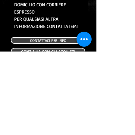
DOMICILIO CON CORRIERE
ESPRESSO
PER QUALSIASI ALTRA
INFORMAZIONE CONTATTATEMI
CONTATTACI PER INFO
CONTINUA CON GLI ACQUISTI
ALTRI PRODOTTI
USATO
USATO
PLASTICA CORNICE FANALE
FANALE POSTERIORE USAT
POSTERIORE HONDA NC700X 12-14