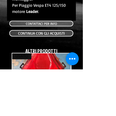
Per Piaggio Vespa ET4 125/150
motore
Leader
.
CONTATTACI PER INFO
CONTINUA CON GLI ACQUISTI
ALTRI PRODOTTI
USATO
USATO
FANALE POSTERIORE USATO HONDA
FRECCIA POSTERIORE DX
NC700X 12-14
Prezzo
69,00 €