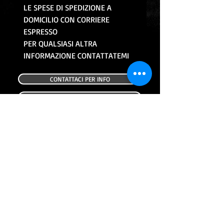
LE SPESE DI SPEDIZIONE A
DOMICILIO CON CORRIERE
ESPRESSO
PER QUALSIASI ALTRA
INFORMAZIONE CONTATTATEMI
CONTATTACI PER INFO
CONTINUA CON GLI ACQUISTI
ALTRI PRODOTTI
USATO
USATO
FANALE POSTERIORE USATO HONDA
FRECCIA POSTERIORE DX