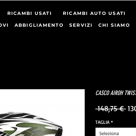
RICAMBI USATI
RICAMBI AUTO USATI
OVI
ABBIGLIAMENTO
SERVIZI
CHI SIAMO
CASCO AIROH TWIS
Pr
 148,75 € 
13
reg
TAGLIA
*
Seleziona