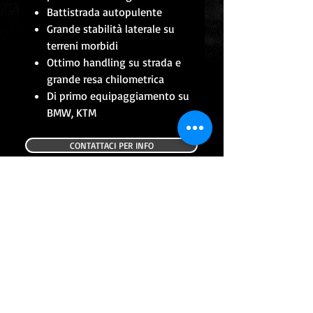
Battistrada autopulente
Grande stabilità laterale su
terreni morbidi
Ottimo handling su strada e
grande resa chilometrica
Di primo equipaggiamento su
BMW, KTM
CONTATTACI PER INFO
CONTINUA CON GLI ACQUISTI
ALTRI PRODOTTI
USATO
USATO