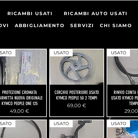
RICAMBI USATI
RICAMBI AUTO USATI
OVI
ABBIGLIAMENTO
SERVIZI
CHI SIAMO
SATO
USATO
USATO
PROTEZIONE CROMATA
CERCHIO POSTERIORE USATO
RINVIO CONTA 
ARMITTA NUOVA ORIGINALE
KYMCO PEOPLE 50 2 TEMPI
USATO KYMCO PE
KYMCO PEOPLE ONE 125
TEMP
Prezzo
69,00 €
Prezzo
Prezz
49,00 €
29,00
SATO
USATO
USATO