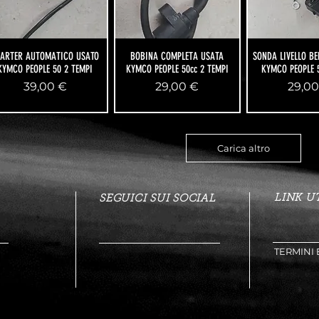
TARTER AUTOMATICO USATO
BOBINA COMPLETA USATA
SONDA LIVELLO B
KYMCO PEOPLE 50 2 TEMPI
KYMCO PEOPLE 50cc 2 TEMPI
KYMCO PEOPLE 
Prezzo
Prezzo
Prezz
39,00 €
29,00 €
29,00
Carica altro
LINK UT
SEGUICI SUI SOCIAL
TERMINI 