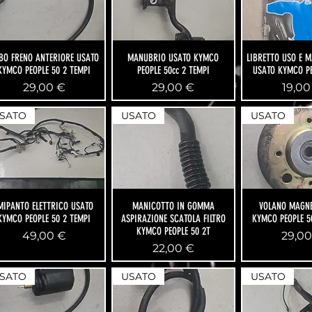
BO FRENO ANTERIORE USATO
MANUBRIO USATO KYMCO
LIBRETTO USO E 
KYMCO PEOPLE 50 2 TEMPI
PEOPLE 50cc 2 TEMPI
USATO KYMCO PE
Prezzo
Prezzo
Prez
29,00 €
29,00 €
19,00
SATO
USATO
USATO
MIPANTO ELETTRICO USATO
MANICOTTO IN GOMMA
VOLANO MAGNE
KYMCO PEOPLE 50 2 TEMPI
ASPIRAZIONE SCATOLA FILTRO
KYMCO PEOPLE 5
KYMCO PEOPLE 50 2T
Prezzo
Prezz
49,00 €
29,00
Prezzo
22,00 €
SATO
USATO
USATO