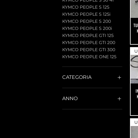
KYMCO PEOPLE S 125
KYMCO PEOPLE S 125i
KYMCO PEOPLE S 200
TU
KYMCO PEOPLE S 200i
KYMCO PEOPLE GTI 125
KYMCO PEOPLE GTI 200
KYMCO PEOPLE GTI 300
U
KYMCO PEOPLE ONE 125
CATEGORIA
USATO/ACCESSORI
I
ANNO
USATO/AMMORTIZZATORI
USATO/CARROZZERIA
ANNO 1997
USATO/CERCHI
ANNO 1998
U
USATO/IMP. DI
ANNO 1999
SCARICO
ANNO 2000