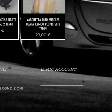
ENZINA USATA
VASCHETTA OLIO MISCLEA
50 2 TEMPI
USATA KYMCO PEOPLE 50 2
TEMPI
o
 €
Prezzo
29,00 €
ILI
IL MIO ACCOUNT
E CONDIZIONI