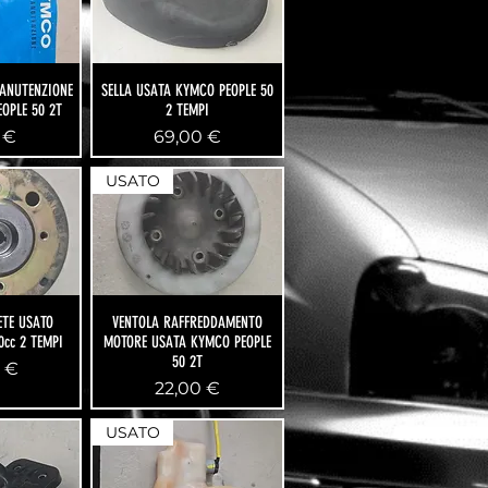
MANUTENZIONE
SELLA USATA KYMCO PEOPLE 50
OPLE 50 2T
2 TEMPI
zo
Prezzo
 €
69,00 €
USATO
TE USATO
VENTOLA RAFFREDDAMENTO
0cc 2 TEMPI
MOTORE USATA KYMCO PEOPLE
50 2T
o
 €
Prezzo
22,00 €
USATO