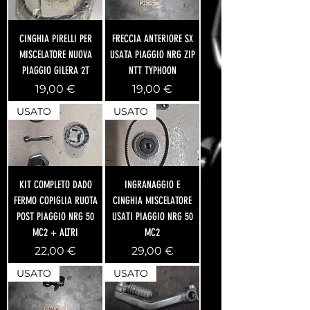
CINGHIA PIRELLI PER
FRECCIA ANTERIORE SX
MISCELATORE NUOVA
USATA PIAGGIO NRG ZIP
PIAGGIO GILERA 2T
NTT TYPHOON
Prezzo
Prezzo
19,00 €
19,00 €
USATO
USATO
KIT COMPLETO DADO
INGRANAGGIO E
FERMO COPIGLIA RUOTA
CINGHIA MISCELATORE
POST PIAGGIO NRG 50
USATI PIAGGIO NRG 50
MC2 + ALTRI
MC2
Prezzo
Prezzo
22,00 €
29,00 €
USATO
USATO