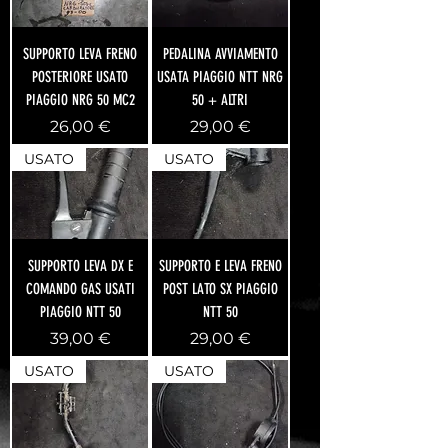
SUPPORTO LEVA FRENO
PEDALINA AVVIAMENTO
POSTERIORE USATO
USATA PIAGGIO NTT NRG
PIAGGIO NRG 50 MC2
50 + ALTRI
Prezzo
Prezzo
26,00 €
29,00 €
USATO
USATO
SUPPORTO LEVA DX E
SUPPORTO E LEVA FRENO
COMANDO GAS USATI
POST LATO SX PIAGGIO
PIAGGIO NTT 50
NTT 50
Prezzo
Prezzo
39,00 €
29,00 €
USATO
USATO