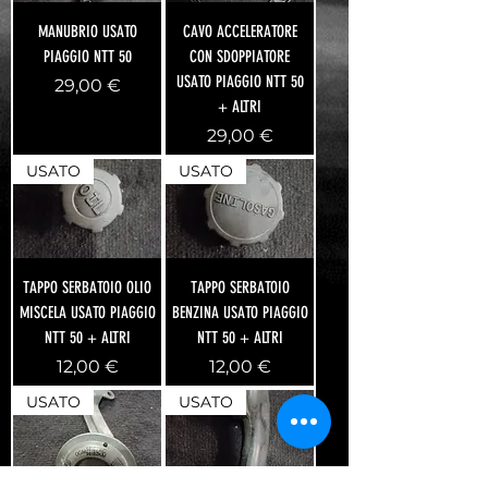
MANUBRIO USATO
CAVO ACCELERATORE
PIAGGIO NTT 50
CON SDOPPIATORE
USATO PIAGGIO NTT 50
Prezzo
29,00 €
+ ALTRI
Prezzo
29,00 €
USATO
USATO
TAPPO SERBATOIO OLIO
TAPPO SERBATOIO
MISCELA USATO PIAGGIO
BENZINA USATO PIAGGIO
NTT 50 + ALTRI
NTT 50 + ALTRI
Prezzo
Prezzo
12,00 €
12,00 €
USATO
USATO